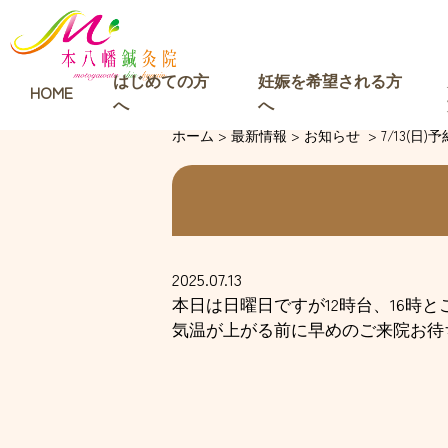
はじめての方
妊娠を希望される方
HOME
へ
へ
ホーム
>
最新情報
>
お知らせ
>
7/13(日)予
2025.07.13
本日は日曜日ですが12時台、16時
気温が上がる前に早めのご来院お待