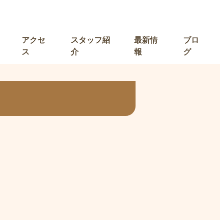
アクセ
スタッフ紹
最新情
ブロ
ス
介
報
グ