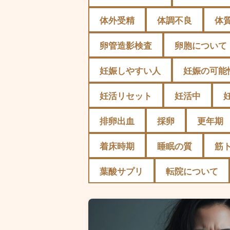
体外受精
体調不良
体
卵管造影検査
卵胞について
妊娠しやすい人
妊娠の可能
妊活リセット
妊活中
排卵出血
採卵
更年期
着床時期
睡眠の質
筋
葉酸サプリ
転院について