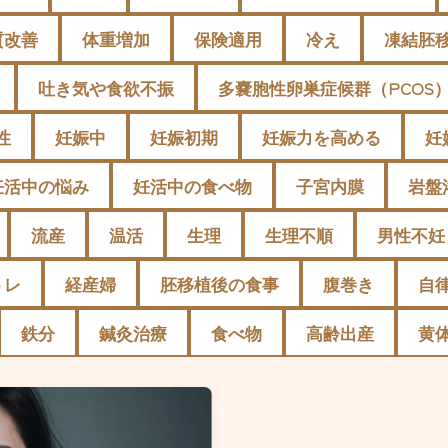
質改善
体重増加
保険適用
冷え
凍結胚
吐き気や食欲不振
多嚢胞性卵巣症候群（PCOS
性
妊娠中
妊娠初期
妊娠力を高める
妊
妊活中の悩み
妊活中の食べ物
子宮内膜
岩盤
流産
温活
生理
生理不順
男性不妊
トレ
経産婦
胚移植後の食事
腹巻き
自
鉄分
鍼灸治療
食べ物
高齢出産
黄