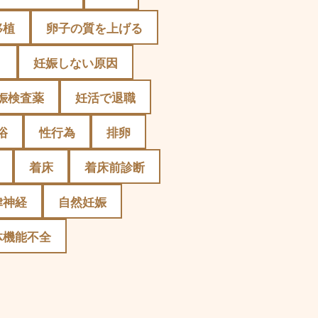
移植
卵子の質を上げる
）
妊娠しない原因
娠検査薬
妊活で退職
浴
性行為
排卵
着床
着床前診断
律神経
自然妊娠
体機能不全