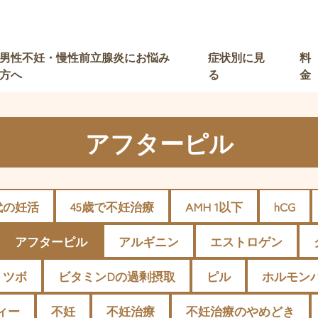
男性不妊・慢性前立腺炎にお悩み
症状別に見
料
方へ
る
金
アフターピル
代の妊活
45歳で不妊治療
AMH 1以下
hCG
アフターピル
アルギニン
エストロゲン
ツボ
ビタミンDの過剰摂取
ピル
ホルモン
ィー
不妊
不妊治療
不妊治療のやめどき