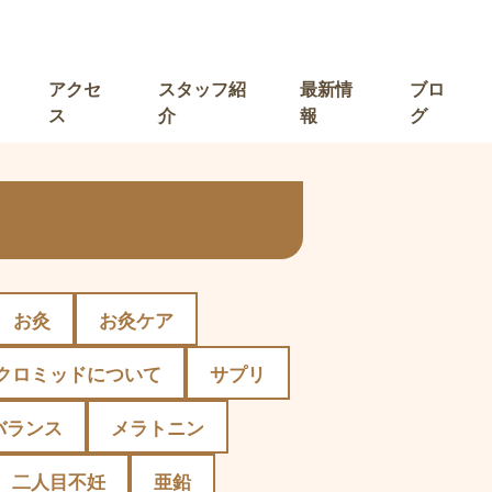
アクセ
スタッフ紹
最新情
ブロ
ス
介
報
グ
お灸
お灸ケア
クロミッドについて
サプリ
バランス
メラトニン
二人目不妊
亜鉛