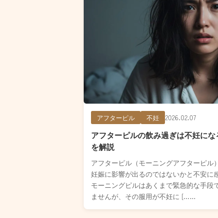
2026.02.07
アフターピル
不妊
アフターピルの飲み過ぎは不妊にな
を解説
アフターピル（モーニングアフターピル
妊娠に影響が出るのではないかと不安に
モーニングピルはあくまで緊急的な手段
ませんが、その服用が不妊に […...