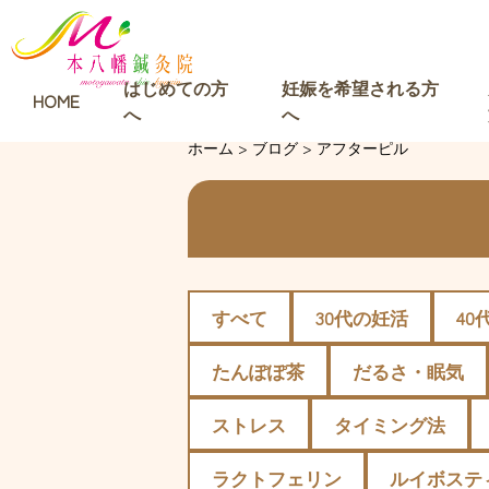
はじめての方
妊娠を希望される方
HOME
へ
へ
ホーム
>
ブログ
>
アフターピル
すべて
30代の妊活
40
たんぽぽ茶
だるさ・眠気
ストレス
タイミング法
ラクトフェリン
ルイボステ