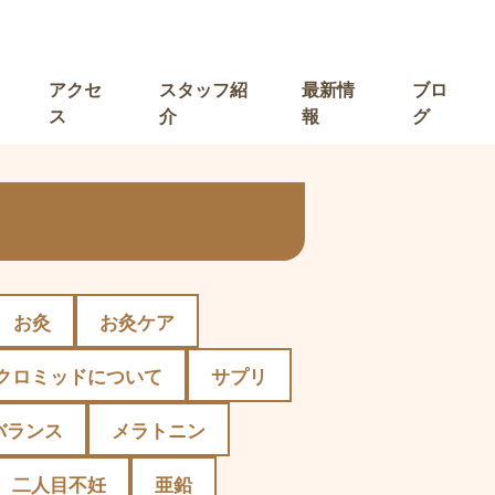
アクセ
スタッフ紹
最新情
ブロ
ス
介
報
グ
お灸
お灸ケア
クロミッドについて
サプリ
バランス
メラトニン
二人目不妊
亜鉛