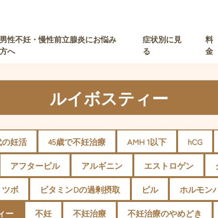
男性不妊・慢性前立腺炎にお悩み
症状別に見
料
方へ
る
金
ルイボスティー
代の妊活
45歳で不妊治療
AMH 1以下
hCG
アフターピル
アルギニン
エストロゲン
ツボ
ビタミンDの過剰摂取
ピル
ホルモン
ィー
不妊
不妊治療
不妊治療のやめどき