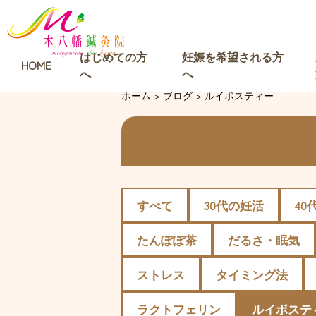
はじめての方
妊娠を希望される方
HOME
へ
へ
ホーム
>
ブログ
>
ルイボスティー
すべて
30代の妊活
40
たんぽぽ茶
だるさ・眠気
ストレス
タイミング法
ラクトフェリン
ルイボステ