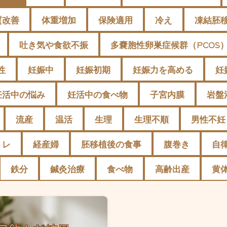
質改善
体重増加
保険適用
冷え
凍結胚
吐き気や食欲不振
多嚢胞性卵巣症候群（PCOS
性
妊娠中
妊娠初期
妊娠力を高める
妊
妊活中の悩み
妊活中の食べ物
子宮内膜
岩盤
流産
温活
生理
生理不順
男性不妊
トレ
経産婦
胚移植後の食事
腹巻き
自
鉄分
鍼灸治療
食べ物
高齢出産
黄