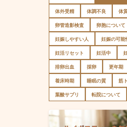
体外受精
体調不良
体
卵管造影検査
卵胞について
妊娠しやすい人
妊娠の可能
妊活リセット
妊活中
排卵出血
採卵
更年期
着床時期
睡眠の質
筋
葉酸サプリ
転院について