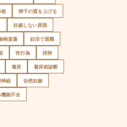
移植
卵子の質を上げる
）
妊娠しない原因
娠検査薬
妊活で退職
浴
性行為
排卵
着床
着床前診断
律神経
自然妊娠
体機能不全