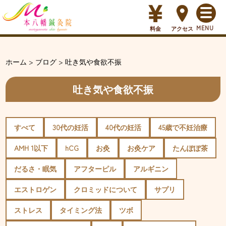
料金
アクセス
ホーム
>
ブログ
>
吐き気や食欲不振
吐き気や食欲不振
すべて
30代の妊活
40代の妊活
45歳で不妊治療
AMH 1以下
hCG
お灸
お灸ケア
たんぽぽ茶
だるさ・眠気
アフターピル
アルギニン
エストロゲン
クロミッドについて
サプリ
ストレス
タイミング法
ツボ