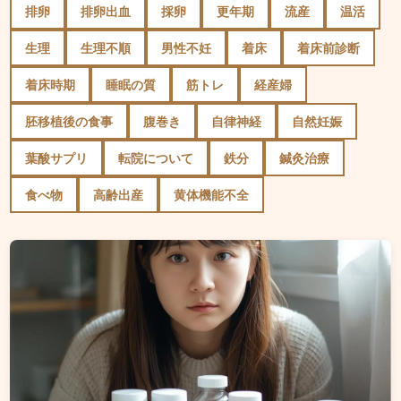
排卵
排卵出血
採卵
更年期
流産
温活
生理
生理不順
男性不妊
着床
着床前診断
着床時期
睡眠の質
筋トレ
経産婦
胚移植後の食事
腹巻き
自律神経
自然妊娠
葉酸サプリ
転院について
鉄分
鍼灸治療
食べ物
高齢出産
黄体機能不全