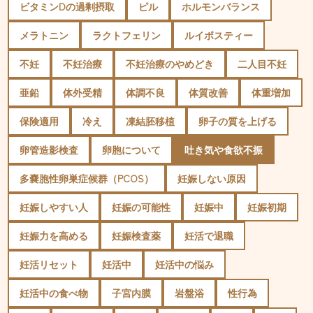
ビタミンDの過剰摂取
ピル
ホルモンバランス
メラトニン
ラクトフェリン
ルイボスティー
不妊
不妊治療
不妊治療のやめどき
二人目不妊
亜鉛
体外受精
体調不良
体質改善
体重増加
保険適用
冷え
凍結胚移植
卵子の質を上げる
卵管造影検査
卵胞について
吐き気や食欲不振
多嚢胞性卵巣症候群（PCOS）
妊娠しない原因
妊娠しやすい人
妊娠の可能性
妊娠中
妊娠初期
妊娠力を高める
妊娠検査薬
妊活で退職
妊活リセット
妊活中
妊活中の悩み
妊活中の食べ物
子宮内膜
岩盤浴
性行為