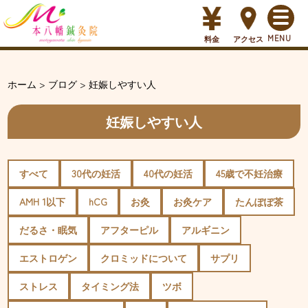
料金
アクセス
ホーム
>
ブログ
>
妊娠しやすい人
妊娠しやすい人
すべて
30代の妊活
40代の妊活
45歳で不妊治療
AMH 1以下
hCG
お灸
お灸ケア
たんぽぽ茶
だるさ・眠気
アフターピル
アルギニン
エストロゲン
クロミッドについて
サプリ
ストレス
タイミング法
ツボ