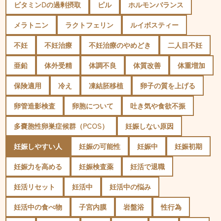
ビタミンDの過剰摂取
ピル
ホルモンバランス
メラトニン
ラクトフェリン
ルイボスティー
不妊
不妊治療
不妊治療のやめどき
二人目不妊
亜鉛
体外受精
体調不良
体質改善
体重増加
保険適用
冷え
凍結胚移植
卵子の質を上げる
卵管造影検査
卵胞について
吐き気や食欲不振
多嚢胞性卵巣症候群（PCOS）
妊娠しない原因
妊娠しやすい人
妊娠の可能性
妊娠中
妊娠初期
妊娠力を高める
妊娠検査薬
妊活で退職
妊活リセット
妊活中
妊活中の悩み
妊活中の食べ物
子宮内膜
岩盤浴
性行為