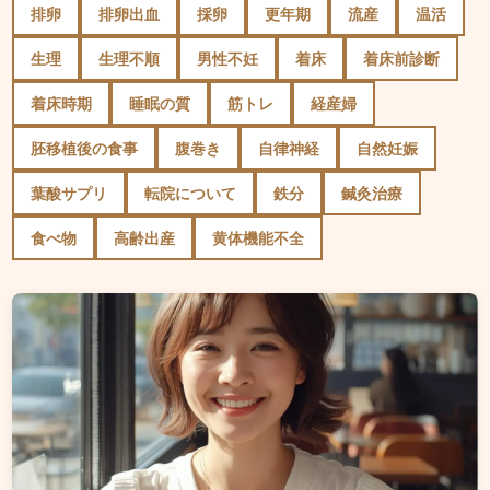
排卵
排卵出血
採卵
更年期
流産
温活
生理
生理不順
男性不妊
着床
着床前診断
着床時期
睡眠の質
筋トレ
経産婦
胚移植後の食事
腹巻き
自律神経
自然妊娠
葉酸サプリ
転院について
鉄分
鍼灸治療
食べ物
高齢出産
黄体機能不全