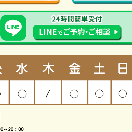
0～20：00