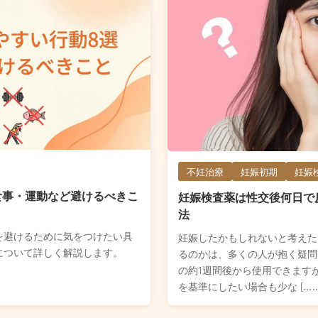
不妊治療
妊娠初期
妊娠
食事・運動など避けるべきこ
妊娠検査薬は性交後何日で
法
を避けるために気をつけたい具
妊娠したかもしれないと考えた
について詳しく解説します。
るのかは、多くの人が抱く疑問
の約1週間後から使用できます
を基準にしたい場合も少な […..