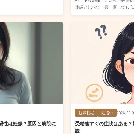
体調と比べて一喜一憂してし [….
2026.01.0
妊娠初期
妊活中
陽性は妊娠？原因と病院に
受精後すぐの症状はある？
説