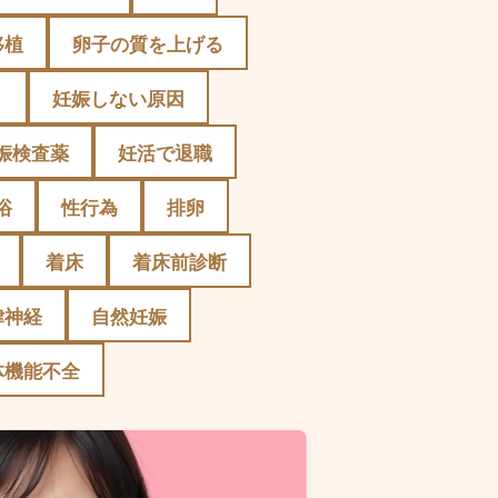
移植
卵子の質を上げる
）
妊娠しない原因
娠検査薬
妊活で退職
浴
性行為
排卵
着床
着床前診断
律神経
自然妊娠
体機能不全