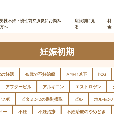
男性不妊・慢性前立腺炎にお悩み
症状別に見
料
方へ
る
金
妊娠初期
代の妊活
45歳で不妊治療
AMH 1以下
hCG
アフターピル
アルギニン
エストロゲン
ツボ
ビタミンDの過剰摂取
ピル
ホルモン
ィー
不妊
不妊治療
不妊治療のやめどき