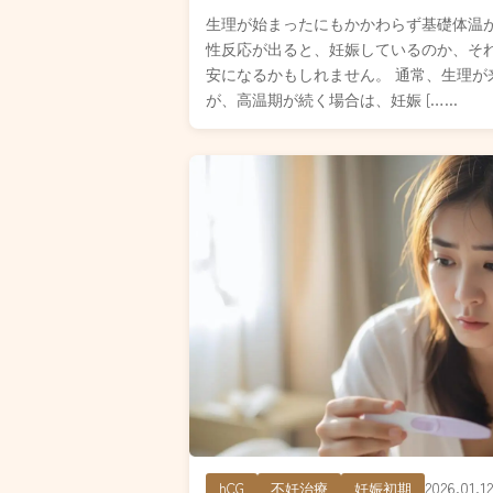
生理が始まったにもかかわらず基礎体温
性反応が出ると、妊娠しているのか、そ
安になるかもしれません。 通常、生理が
が、高温期が続く場合は、妊娠 […...
2026.01.12
hCG
不妊治療
妊娠初期