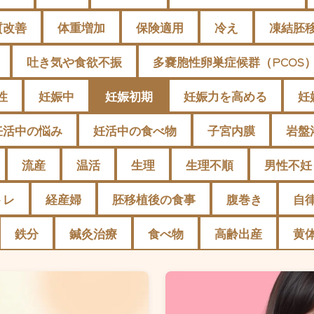
質改善
体重増加
保険適用
冷え
凍結胚
吐き気や食欲不振
多嚢胞性卵巣症候群（PCOS
性
妊娠中
妊娠初期
妊娠力を高める
妊
妊活中の悩み
妊活中の食べ物
子宮内膜
岩盤
流産
温活
生理
生理不順
男性不妊
トレ
経産婦
胚移植後の食事
腹巻き
自
鉄分
鍼灸治療
食べ物
高齢出産
黄