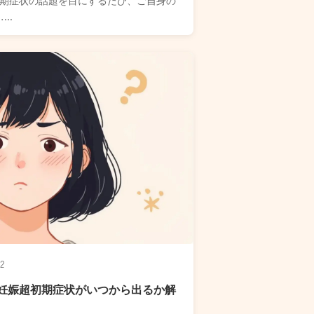
..
2
妊娠超初期症状がいつから出るか解