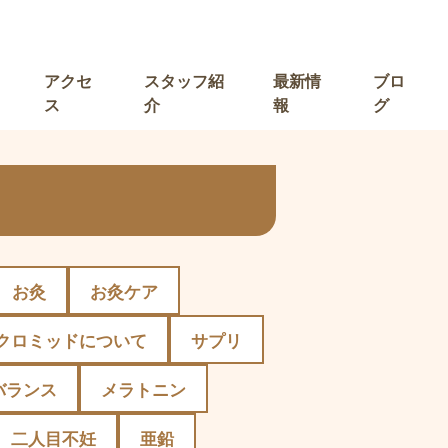
アクセ
スタッフ紹
最新情
ブロ
ス
介
報
グ
お灸
お灸ケア
クロミッドについて
サプリ
バランス
メラトニン
二人目不妊
亜鉛