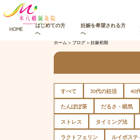
はじめての方
妊娠を希望される方
HOME
へ
へ
ホーム
>
ブログ
>
妊娠初期
すべて
30代の妊活
40
たんぽぽ茶
だるさ・眠気
ストレス
タイミング法
ラクトフェリン
ルイボステ