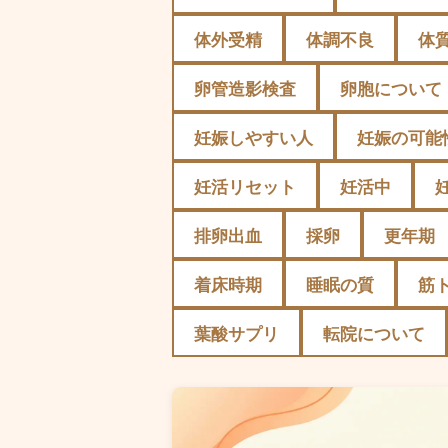
体外受精
体調不良
体
卵管造影検査
卵胞について
妊娠しやすい人
妊娠の可能
妊活リセット
妊活中
排卵出血
採卵
更年期
着床時期
睡眠の質
筋
葉酸サプリ
転院について