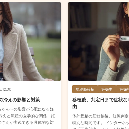
5.12.30
凍結胚移植
妊娠中
妊娠
の冷えの影響と対策
移植後、判定日まで症状な
由
ちゃんへの影響が心配になる妊
冷えと流産の医学的な関係、妊
体外受精の胚移植後、妊娠判定
婦さんが実践できる具体的な対
特別な時間です。 インターネ
や「下腹部痛」といった妊娠初