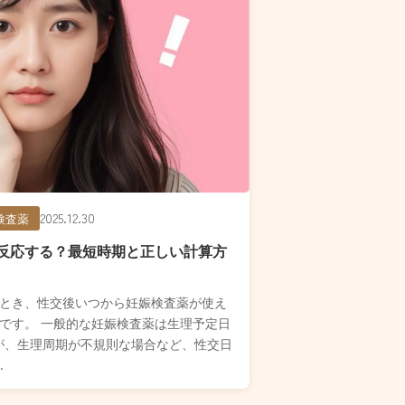
2025.12.30
検査薬
反応する？最短時期と正しい計算方
とき、性交後いつから妊娠検査薬が使え
です。 一般的な妊娠検査薬は生理予定日
が、生理周期が不規則な場合など、性交日
.