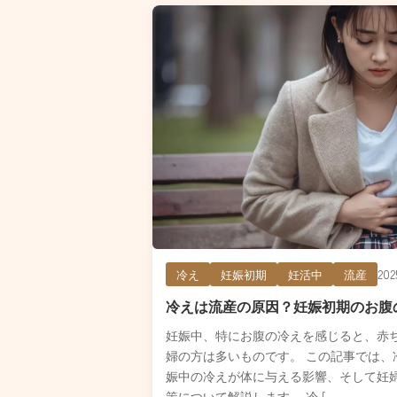
202
冷え
妊娠初期
妊活中
流産
冷えは流産の原因？妊娠初期のお腹
妊娠中、特にお腹の冷えを感じると、赤
婦の方は多いものです。 この記事では、
娠中の冷えが体に与える影響、そして妊
策について解説します。 冷 […...