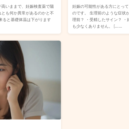
が高いままで、妊娠検査薬で陽
妊娠の可能性がある方にとって
れとも何か異常があるのかと不
のです。 生理前のような症状が
来ると基礎体温は下がります
理前？ ・受精したサイン？ ・
も少なくありません。 […...