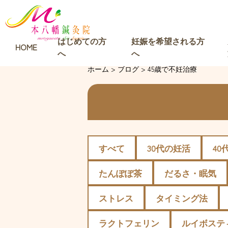
はじめての方
妊娠を希望される方
HOME
へ
へ
ホーム
>
ブログ
>
45歳で不妊治療
すべて
30代の妊活
40
たんぽぽ茶
だるさ・眠気
ストレス
タイミング法
ラクトフェリン
ルイボステ