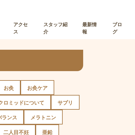
アクセ
スタッフ紹
最新情
ブロ
ス
介
報
グ
お灸
お灸ケア
クロミッドについて
サプリ
バランス
メラトニン
二人目不妊
亜鉛