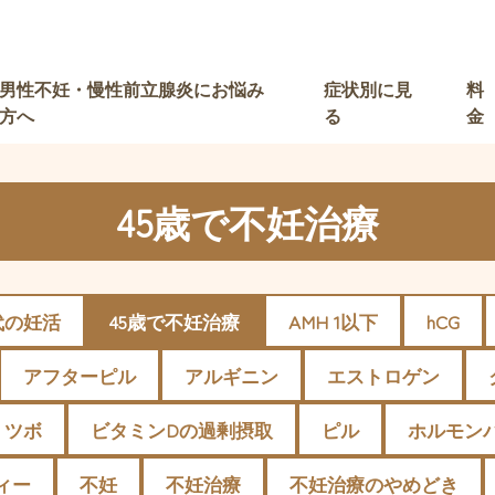
男性不妊・慢性前立腺炎にお悩み
症状別に見
料
方へ
る
金
45歳で不妊治療
代の妊活
45歳で不妊治療
AMH 1以下
hCG
アフターピル
アルギニン
エストロゲン
ツボ
ビタミンDの過剰摂取
ピル
ホルモン
ィー
不妊
不妊治療
不妊治療のやめどき