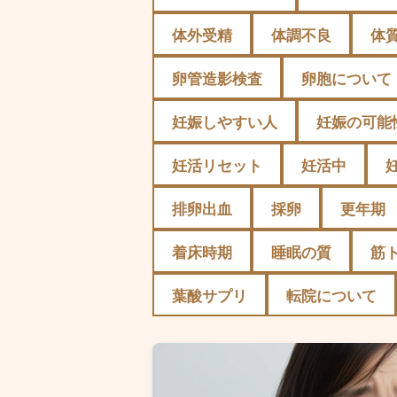
体外受精
体調不良
体
卵管造影検査
卵胞について
妊娠しやすい人
妊娠の可能
妊活リセット
妊活中
排卵出血
採卵
更年期
着床時期
睡眠の質
筋
葉酸サプリ
転院について