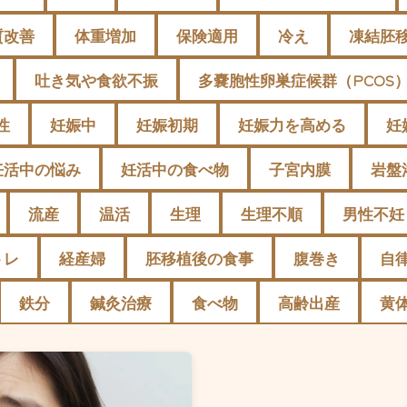
質改善
体重増加
保険適用
冷え
凍結胚
吐き気や食欲不振
多嚢胞性卵巣症候群（PCOS
性
妊娠中
妊娠初期
妊娠力を高める
妊
妊活中の悩み
妊活中の食べ物
子宮内膜
岩盤
流産
温活
生理
生理不順
男性不妊
トレ
経産婦
胚移植後の食事
腹巻き
自
鉄分
鍼灸治療
食べ物
高齢出産
黄