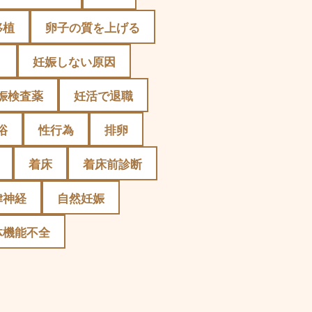
移植
卵子の質を上げる
）
妊娠しない原因
娠検査薬
妊活で退職
浴
性行為
排卵
着床
着床前診断
律神経
自然妊娠
体機能不全