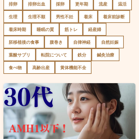
排卵
排卵出血
採卵
更年期
流産
温活
生理
生理不順
男性不妊
着床
着床前診断
着床時期
睡眠の質
筋トレ
経産婦
胚移植後の食事
腹巻き
自律神経
自然妊娠
葉酸サプリ
転院について
鉄分
鍼灸治療
食べ物
高齢出産
黄体機能不全