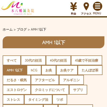
料金
アクセス
ホーム
>
ブログ
>
AMH 1以下
AMH 1以下
すべて
30代の妊活
40代の妊活
45歳で不妊治療
AMH 1以下
hCG
お灸
お灸ケア
たんぽぽ茶
だるさ・眠気
アフターピル
アルギニン
エストロゲン
クロミッドについて
サプリ
ストレス
タイミング法
ツボ