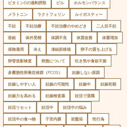
ビタミンDの過剰摂取
ピル
ホルモンバランス
メラトニン
ラクトフェリン
ルイボスティー
不妊
不妊治療
不妊治療のやめどき
二人目不妊
亜鉛
体外受精
体調不良
体質改善
体重増加
保険適用
冷え
凍結胚移植
卵子の質を上げる
卵管造影検査
卵胞について
吐き気や食欲不振
多嚢胞性卵巣症候群（PCOS）
妊娠しない原因
妊娠しやすい人
妊娠の可能性
妊娠中
妊娠初期
妊娠力を高める
妊娠検査薬
妊活で退職
妊活リセット
妊活中
妊活中の悩み
妊活中の食べ物
子宮内膜
岩盤浴
性行為