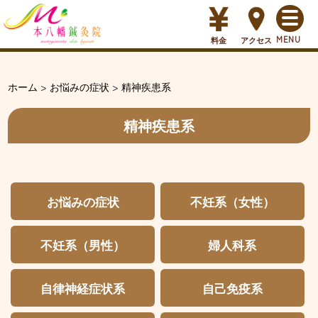
料金
アクセス
ホーム
>
お悩みの症状
>
精神疾患系
精神疾患系
お悩みの症状
不妊系（女性）
不妊系（男性）
婦人科系
自律神経症状系
自己免疫系