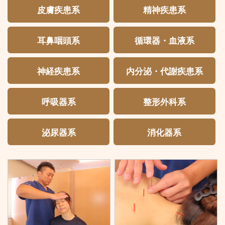
皮膚疾患系
精神疾患系
耳鼻咽頭系
循環器・血液系
神経疾患系
内分泌・代謝疾患系
呼吸器系
整形外科系
泌尿器系
消化器系