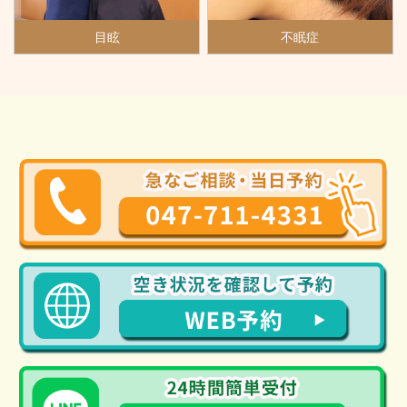
目眩
不眠症