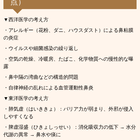
点）
▼西洋医学の考え方
・アレルギー（花粉、ダニ、ハウスダスト）による鼻粘膜
の炎症
・ウイルスや細菌感染の繰り返し
・空気の乾燥、冷暖房、たばこ、化学物質への慢性的な曝
露
・鼻中隔の湾曲などの構造的問題
・自律神経の乱れによる血管運動性鼻炎
▼東洋医学の考え方
・肺気虚（はいききょ）：バリア力が弱まり、外邪が侵入
しやすくなる
・脾虚湿盛（ひきょしっせい）：消化吸収力の低下 → 水分
代謝の異常 → 鼻水や痰に